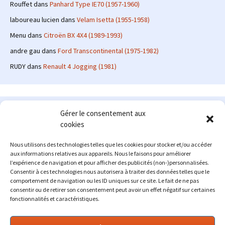
Rouffet
dans
Panhard Type IE70 (1957-1960)
laboureau lucien
dans
Velam Isetta (1955-1958)
Menu
dans
Citroën BX 4X4 (1989-1993)
andre gau
dans
Ford Transcontinental (1975-1982)
RUDY
dans
Renault 4 Jogging (1981)
Le site en quelques mots
Gérer le consentement aux
cookies
Alexrenault
: passionné d'automobile ancienne depuis de
nombreuses années, j'ai commencé à partager ma passion sur
Nous utilisons des technologies telles que les cookies pour stocker et/ou accéder
internet à partir de 2009 au travers d'un blog qui a connu un relatif
aux informations relatives aux appareils. Nous le faisons pour améliorer
succès. Fin 2013, je décide de prendre mon autonomie et me lancer
l’expérience de navigation et pour afficher des publicités (non-)personnalisées.
avec mon propre site : l'Automobile Ancienne.
Consentir à ces technologies nous autorisera à traiter des données telles que le
comportement de navigation ou les ID uniques sur ce site. Le fait de ne pas
Me contacter : alex(at)lautomobileancienne.com
consentir ou de retirer son consentement peut avoir un effet négatif sur certaines
fonctionnalités et caractéristiques.