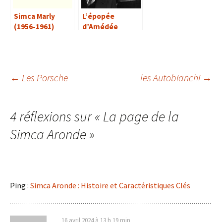
Simca Marly
L’épopée
(1956-1961)
d’Amédée
Gordini
Navigation
←
Les Porsche
les Autobianchi
→
des
4 réflexions sur «
La page de la
Simca Aronde
»
articles
Ping :
Simca Aronde : Histoire et Caractéristiques Clés
16 avril 2024 à 13 h 19 min