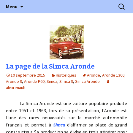
l'automobile ancienne : articles, historiques
Aller
Recherc
l'Automobile Ancienne
Menu
au
…
contenu
La page de la Simca Aronde
10 septembre 2015
Historiques
Aronde
,
Aronde 1300
,
Aronde 9
,
Aronde P60
,
Simca
,
Simca 9
,
Simca Aronde
alexrenault
La Simca Aronde est une voiture populaire produite
entre 1951 et 1963, lors de sa présentation, l’Aronde est
l’une des rares nouveautés sur le marché automobile
français et permet à
Simca
d’affirmer sa place de grand
constructeur. Sa production se divise en trois générations :