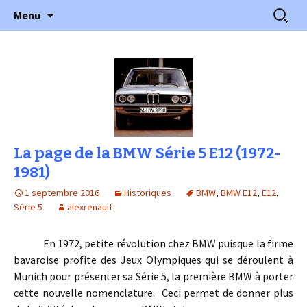
l'automobile ancienne : articles, historiques
Aller
Recherc
l'Automobile Ancienne
Menu
au
…
contenu
La page de la BMW Série 5 E12 (1972-
1981)
1 septembre 2016
Historiques
BMW
,
BMW E12
,
E12
,
Série 5
alexrenault
En 1972, petite révolution chez BMW puisque la firme
bavaroise profite des Jeux Olympiques qui se déroulent à
Munich pour présenter sa Série 5, la première BMW à porter
cette nouvelle nomenclature. Ceci permet de donner plus