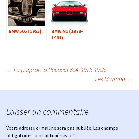
BMW 505 (1955)
BMW M1 (1978-
1981)
Navigation
←
La page de la Peugeot 604 (1975-1985)
Les Marland
→
des
articles
Laisser un commentaire
Votre adresse e-mail ne sera pas publiée.
Les champs
obligatoires sont indiqués avec
*