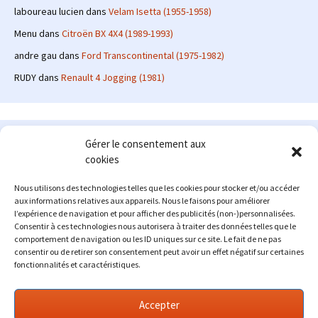
laboureau lucien
dans
Velam Isetta (1955-1958)
Menu
dans
Citroën BX 4X4 (1989-1993)
andre gau
dans
Ford Transcontinental (1975-1982)
RUDY
dans
Renault 4 Jogging (1981)
Le site en quelques mots
Gérer le consentement aux
cookies
Alexrenault
: passionné d'automobile ancienne depuis de
nombreuses années, j'ai commencé à partager ma passion sur
Nous utilisons des technologies telles que les cookies pour stocker et/ou accéder
internet à partir de 2009 au travers d'un blog qui a connu un relatif
aux informations relatives aux appareils. Nous le faisons pour améliorer
succès. Fin 2013, je décide de prendre mon autonomie et me lancer
l’expérience de navigation et pour afficher des publicités (non-)personnalisées.
avec mon propre site : l'Automobile Ancienne.
Consentir à ces technologies nous autorisera à traiter des données telles que le
comportement de navigation ou les ID uniques sur ce site. Le fait de ne pas
Me contacter : alex(at)lautomobileancienne.com
consentir ou de retirer son consentement peut avoir un effet négatif sur certaines
fonctionnalités et caractéristiques.
Accepter