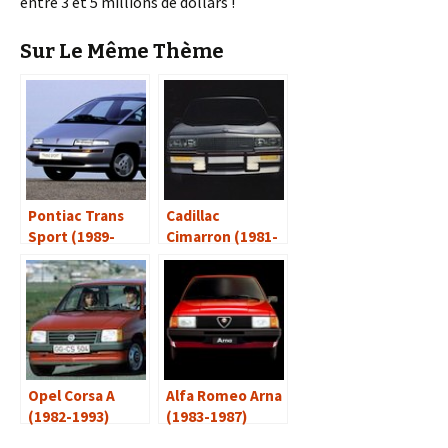
entre 3 et 5 millions de dollars !
Sur Le Même Thème
Pontiac Trans
Cadillac
Sport (1989-
Cimarron (1981-
1996)
1988)
Opel Corsa A
Alfa Romeo Arna
(1982-1993)
(1983-1987)