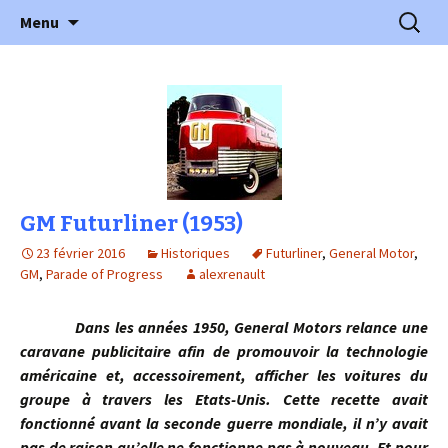
l'automobile ancienne : articles, historiques
Aller
Recherc
l'Automobile Ancienne
Menu
au
…
contenu
GM Futurliner (1953)
23 février 2016
Historiques
Futurliner
,
General Motor
,
GM
,
Parade of Progress
alexrenault
Dans les années 1950, General Motors relance une
caravane publicitaire afin de promouvoir la technologie
américaine et, accessoirement, afficher les voitures du
groupe à travers les Etats-Unis. Cette recette avait
fonctionné avant la seconde guerre mondiale, il n’y avait
pas de raison qu’elle ne fonctionne pas à nouveau. Et pour