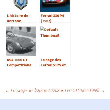
L’histoire de
Ferrari 330 P4
Bertone
(1967)
ASA 1000 GT
La page des
Competizione
Ferrari 512S et
(1963)
512M
Navigation
←
La page de l’Alpine A220
Ford GT40 (1964-1968)
→
des