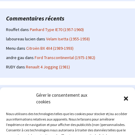
Commentaires récents
Rouffet
dans
Panhard Type IE70 (1957-1960)
laboureau lucien
dans
Velam Isetta (1955-1958)
Menu
dans
Citroën BX 4X4 (1989-1993)
andre gau
dans
Ford Transcontinental (1975-1982)
RUDY
dans
Renault 4 Jogging (1981)
Le site en quelques mots
Gérer le consentement aux
cookies
Alexrenault
: passionné d'automobile ancienne depuis de
nombreuses années, j'ai commencé à partager ma passion sur
Nous utilisons des technologies telles que les cookies pour stocker et/ou accéder
internet à partir de 2009 au travers d'un blog qui a connu un relatif
aux informations relatives aux appareils. Nous le faisons pour améliorer
succès. Fin 2013, je décide de prendre mon autonomie et me lancer
l’expérience de navigation et pour afficher des publicités (non-)personnalisées.
avec mon propre site : l'Automobile Ancienne.
Consentir à ces technologies nous autorisera à traiter des données telles que le