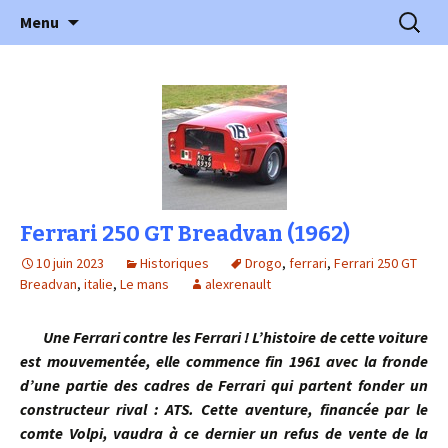
l'automobile ancienne : articles, historiques
Aller
Recherc
l'Automobile Ancienne
Menu
au
…
contenu
Ferrari 250 GT Breadvan (1962)
10 juin 2023
Historiques
Drogo
,
ferrari
,
Ferrari 250 GT
Breadvan
,
italie
,
Le mans
alexrenault
Une Ferrari contre les Ferrari ! L’histoire de cette voiture
est mouvementée, elle commence fin 1961 avec la fronde
d’une partie des cadres de Ferrari qui partent fonder un
constructeur rival : ATS. Cette aventure, financée par le
comte Volpi, vaudra à ce dernier un refus de vente de la