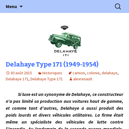
l'automobile ancienne : articles, historiques
Aller
Recherc
l'Automobile Ancienne
Menu
au
…
contenu
Delahaye Type 171 (1949-1954)
30 août 2015
Historiques
camion
,
colonie
,
delahaye
,
Delahaye 171
,
Delahaye Type 171
alexrenault
Si luxe est un synonyme de Delahaye, ce constructeur
n’a pas limité sa production aux voitures haut de gamme,
et comme tant d’autres, Delahaye a aussi produit des
poids lourds et divers véhicules utilitaires. La firme était
même un spécialiste des véhicules de lutte contre
l’incendie. Au lendemain de la seconde guerre mondiale,