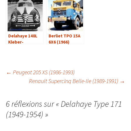
Delahaye 148L
Berliet TPO 15A
Kleber-
6X6 (1966)
Colombes (1949)
Navigation
←
Peugeot 205 XS (1986-1993)
Renault Supercinq Belle-Ile (1989-1991)
→
des
6 réflexions sur «
Delahaye Type 171
articles
(1949-1954)
»