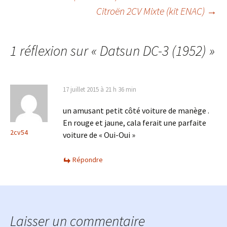
Navigation
Citroën 2CV Mixte (kit ENAC)
→
des
1 réflexion sur «
Datsun DC-3 (1952)
»
articles
17 juillet 2015 à 21 h 36 min
un amusant petit côté voiture de manège .
En rouge et jaune, cala ferait une parfaite
2cv54
voiture de « Oui-Oui »
Répondre
Laisser un commentaire