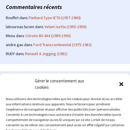
Commentaires récents
Rouffet
dans
Panhard Type IE70 (1957-1960)
laboureau lucien
dans
Velam Isetta (1955-1958)
Menu
dans
Citroën BX 4X4 (1989-1993)
andre gau
dans
Ford Transcontinental (1975-1982)
RUDY
dans
Renault 4 Jogging (1981)
Le site en quelques mots
Gérer le consentement aux
cookies
Alexrenault
: passionné d'automobile ancienne depuis de
nombreuses années, j'ai commencé à partager ma passion sur
Nous utilisons des technologies telles que les cookies pour stocker et/ou accéder
internet à partir de 2009 au travers d'un blog qui a connu un relatif
aux informations relatives aux appareils. Nous le faisons pour améliorer
succès. Fin 2013, je décide de prendre mon autonomie et me lancer
l’expérience de navigation et pour afficher des publicités (non-)personnalisées.
avec mon propre site : l'Automobile Ancienne.
Consentir à ces technologies nous autorisera à traiter des données telles que le
comportement de navigation ou les ID uniques sur ce site. Le fait de ne pas
Me contacter : alex(at)lautomobileancienne.com
consentir ou de retirer son consentement peut avoir un effet négatif sur certaines