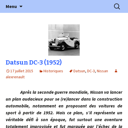
l'automobile ancienne : articles, historiques
Aller
Recherc
l'Automobile Ancienne
Menu
au
…
contenu
Datsun DC-3 (1952)
17 juillet 2015
Historiques
Datsun
,
DC-3
,
Nissan
alexrenault
Après la seconde guerre mondiale, Nissan va lancer
un plan audacieux pour se (re)lancer dans la construction
automobile, notamment en proposant des voitures de
sport à partir de 1952. Mais ce plan, s’il représente un
véritable défi à son époque, fut surtout une aventure
totalement improvisée et fut marquée par l’échec de la