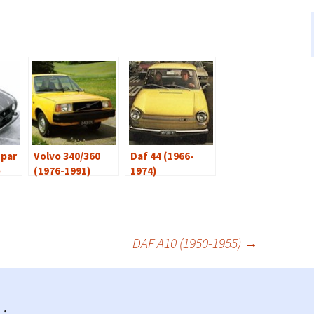
npar
Volvo 340/360
Daf 44 (1966-
o
(1976-1991)
1974)
DAF A10 (1950-1955)
→