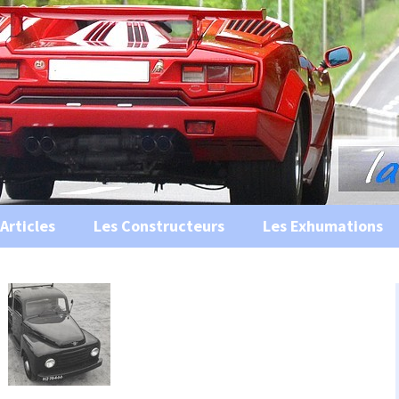
s, historiques …
ile Ancienne
Articles
Les Constructeurs
Les Exhumations
 curiosités
 évènements
 musées