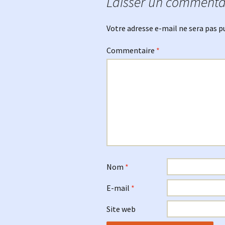
Laisser un commenta
articles
Votre adresse e-mail ne sera pas p
Commentaire
*
Nom
*
E-mail
*
Site web