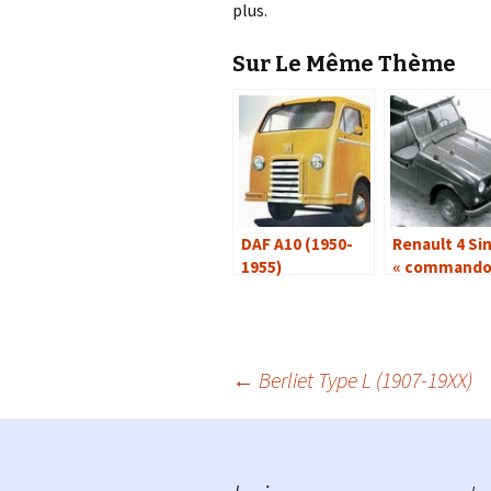
plus.
Sur Le Même Thème
DAF A10 (1950-
Renault 4 Si
1955)
« command
marine »
Navigation
←
Berliet Type L (1907-19XX)
des