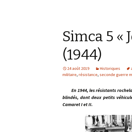
Simca 5 « 
(1944)
24 août 2019
Historiques
militaire
,
résistance
,
seconde guerre m
En 1944, les résistants rochelais
blindés, dont deux petits véhicul
Camaret I et II.