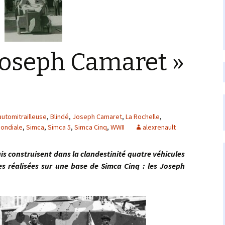
Joseph Camaret »
automitrailleuse
,
Blindé
,
Joseph Camaret
,
La Rochelle
,
ondiale
,
Simca
,
Simca 5
,
Simca Cinq
,
WWII
alexrenault
 construisent dans la clandestinité quatre véhicules
es réalisées sur une base de Simca Cinq : les Joseph