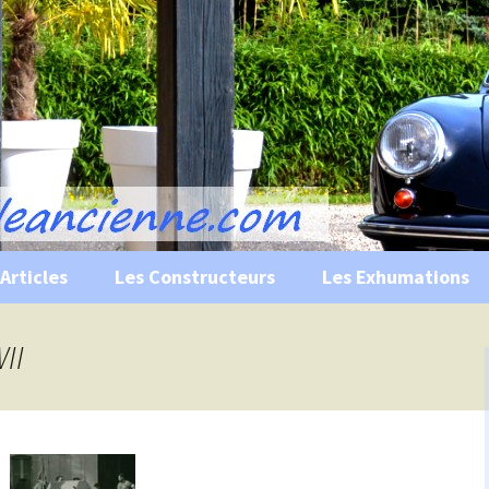
s, historiques …
ile Ancienne
Articles
Les Constructeurs
Les Exhumations
 curiosités
II
 évènements
 musées