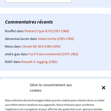
Commentaires récents
Rouffet
dans
Panhard Type IE70 (1957-1960)
laboureau lucien
dans
Velam Isetta (1955-1958)
Menu
dans
Citroën BX 4X4 (1989-1993)
andre gau
dans
Ford Transcontinental (1975-1982)
RUDY
dans
Renault 4 Jogging (1981)
Le site en quelques mots
Gérer le consentement aux
cookies
Alexrenault
: passionné d'automobile ancienne depuis de
nombreuses années, j'ai commencé à partager ma passion sur
Nous utilisons des technologies telles que les cookies pour stocker et/ou accéder
internet à partir de 2009 au travers d'un blog qui a connu un relatif
aux informations relatives aux appareils. Nous le faisons pour améliorer
succès. Fin 2013, je décide de prendre mon autonomie et me lancer
l’expérience de navigation et pour afficher des publicités (non-)personnalisées.