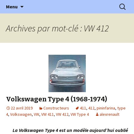
l'automobile ancienne : articles, historiques
Aller
Recherc
l'Automobile Ancienne
Menu
au
…
contenu
Archives par mot-clé : VW 412
Volkswagen Type 4 (1968-1974)
22 avril 2019
Constructeurs
411
,
412
,
pininfarina
,
type
4
,
Volkswagen
,
VW
,
VW 411
,
VW 412
,
VW Type 4
alexrenault
La Volkswagen Type 4 est un modèle aujourd’hui oublié