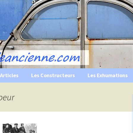
s, historiques …
ile Ancienne
Articles
Les Constructeurs
Les Exhumations
 curiosités
apeur
 évènements
 musées