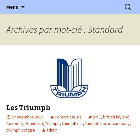
l'automobile ancienne : articles, historiques
Aller
Recherc
l'Automobile Ancienne
Menu
au
…
contenu
Archives par mot-clé : Standard
Les Triumph
9 novembre 2015
Constructeurs
BMC
,
british leyland
,
Coventry
,
Standard
,
Triumph
,
triumph car
,
triumph motor campany
,
triumph voiture
admin