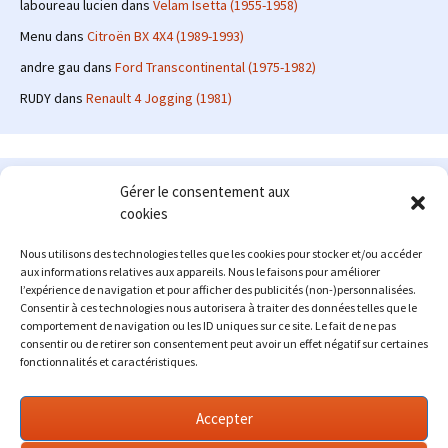
laboureau lucien
dans
Velam Isetta (1955-1958)
Menu
dans
Citroën BX 4X4 (1989-1993)
andre gau
dans
Ford Transcontinental (1975-1982)
RUDY
dans
Renault 4 Jogging (1981)
Le site en quelques mots
Gérer le consentement aux
cookies
Alexrenault
: passionné d'automobile ancienne depuis de
nombreuses années, j'ai commencé à partager ma passion sur
Nous utilisons des technologies telles que les cookies pour stocker et/ou accéder
internet à partir de 2009 au travers d'un blog qui a connu un relatif
aux informations relatives aux appareils. Nous le faisons pour améliorer
succès. Fin 2013, je décide de prendre mon autonomie et me lancer
l’expérience de navigation et pour afficher des publicités (non-)personnalisées.
avec mon propre site : l'Automobile Ancienne.
Consentir à ces technologies nous autorisera à traiter des données telles que le
comportement de navigation ou les ID uniques sur ce site. Le fait de ne pas
Me contacter : alex(at)lautomobileancienne.com
consentir ou de retirer son consentement peut avoir un effet négatif sur certaines
fonctionnalités et caractéristiques.
Accepter