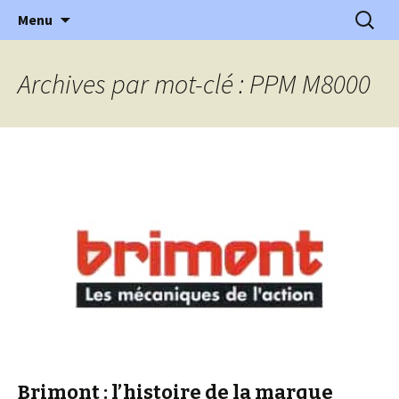
l'automobile ancienne : articles, historiques
Aller
Recherc
l'Automobile Ancienne
Menu
au
…
contenu
Archives par mot-clé : PPM M8000
Brimont : l’histoire de la marque