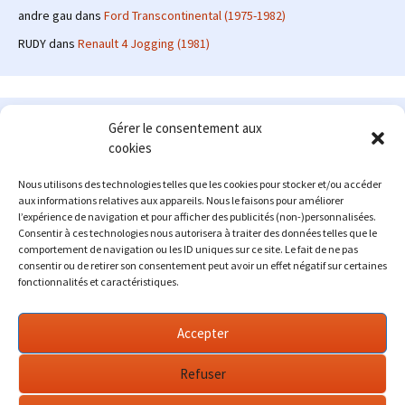
andre gau
dans
Ford Transcontinental (1975-1982)
RUDY
dans
Renault 4 Jogging (1981)
Le site en quelques mots
Gérer le consentement aux
cookies
Alexrenault
: passionné d'automobile ancienne depuis de
nombreuses années, j'ai commencé à partager ma passion sur
Nous utilisons des technologies telles que les cookies pour stocker et/ou accéder
internet à partir de 2009 au travers d'un blog qui a connu un relatif
aux informations relatives aux appareils. Nous le faisons pour améliorer
succès. Fin 2013, je décide de prendre mon autonomie et me lancer
l’expérience de navigation et pour afficher des publicités (non-)personnalisées.
avec mon propre site : l'Automobile Ancienne.
Consentir à ces technologies nous autorisera à traiter des données telles que le
comportement de navigation ou les ID uniques sur ce site. Le fait de ne pas
Me contacter : alex(at)lautomobileancienne.com
consentir ou de retirer son consentement peut avoir un effet négatif sur certaines
fonctionnalités et caractéristiques.
Accepter
Refuser