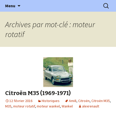
l'automobile ancienne : articles, historiques
Aller
Recherc
l'Automobile Ancienne
Menu
au
…
contenu
Archives par mot-clé : moteur
rotatif
Citroën M35 (1969-1971)
12 février 2016
Historiques
Ami8
,
Citroën
,
Citroën M35
,
M35
,
moteur rotatif
,
moteur wankel
,
Wankel
alexrenault