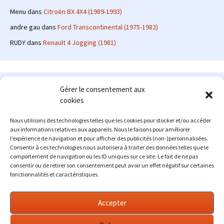
Menu
dans
Citroën BX 4X4 (1989-1993)
andre gau
dans
Ford Transcontinental (1975-1982)
RUDY
dans
Renault 4 Jogging (1981)
Le site en quelques mots
Gérer le consentement aux
cookies
Alexrenault
: passionné d'automobile ancienne depuis de
nombreuses années, j'ai commencé à partager ma passion sur
Nous utilisons des technologies telles que les cookies pour stocker et/ou accéder
internet à partir de 2009 au travers d'un blog qui a connu un relatif
aux informations relatives aux appareils. Nous le faisons pour améliorer
succès. Fin 2013, je décide de prendre mon autonomie et me lancer
l’expérience de navigation et pour afficher des publicités (non-)personnalisées.
avec mon propre site : l'Automobile Ancienne.
Consentir à ces technologies nous autorisera à traiter des données telles que le
comportement de navigation ou les ID uniques sur ce site. Le fait de ne pas
Me contacter : alex(at)lautomobileancienne.com
consentir ou de retirer son consentement peut avoir un effet négatif sur certaines
fonctionnalités et caractéristiques.
Accepter