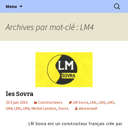
l'automobile ancienne : articles, historiques
Aller
Recherc
l'Automobile Ancienne
Menu
au
…
contenu
Archives par mot-clé : LM4
les Sovra
5 juin 2015
Constructeurs
LM Sovra
,
LM1
,
LM2
,
LM3
,
LM4
,
LM5
,
LM6
,
Michel Landois
,
Sovra
alexrenault
LM Sovra est un constructeur français crée par