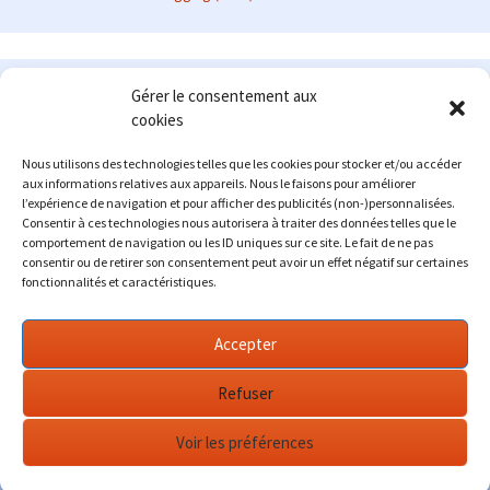
Le site en quelques mots
Gérer le consentement aux
cookies
Alexrenault
: passionné d'automobile ancienne depuis de
nombreuses années, j'ai commencé à partager ma passion sur
Nous utilisons des technologies telles que les cookies pour stocker et/ou accéder
internet à partir de 2009 au travers d'un blog qui a connu un relatif
aux informations relatives aux appareils. Nous le faisons pour améliorer
succès. Fin 2013, je décide de prendre mon autonomie et me lancer
l’expérience de navigation et pour afficher des publicités (non-)personnalisées.
avec mon propre site : l'Automobile Ancienne.
Consentir à ces technologies nous autorisera à traiter des données telles que le
comportement de navigation ou les ID uniques sur ce site. Le fait de ne pas
Me contacter : alex(at)lautomobileancienne.com
consentir ou de retirer son consentement peut avoir un effet négatif sur certaines
fonctionnalités et caractéristiques.
Accepter
Refuser
Voir les préférences
Fièrement propulsé par WordPress