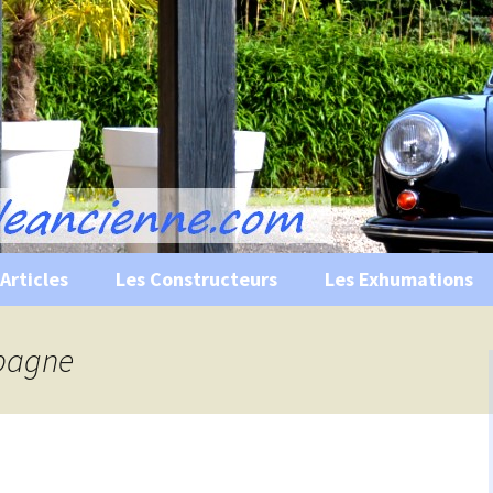
s, historiques …
ile Ancienne
Articles
Les Constructeurs
Les Exhumations
 curiosités
spagne
 évènements
 musées