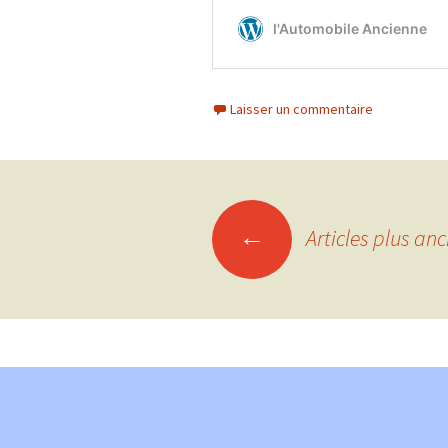
Laisser un commentaire
Navigation
←
Articles plus anc
des
articles