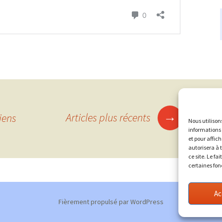
→
Articles plus récents
iens
Nous utilison
informations 
et pour affic
autorisera à 
ce site. Le fa
certaines fon
Ac
Fièrement propulsé par WordPress