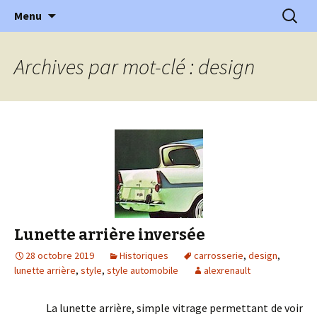
l'automobile ancienne : articles, historiques
Aller
Recherc
l'Automobile Ancienne
Menu
au
…
contenu
Archives par mot-clé : design
Lunette arrière inversée
28 octobre 2019
Historiques
carrosserie
,
design
,
lunette arrière
,
style
,
style automobile
alexrenault
La lunette arrière, simple vitrage permettant de voir