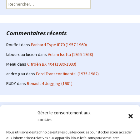
Rechercher :
Commentaires récents
Rouffet
dans
Panhard Type IE70 (1957-1960)
laboureau lucien
dans
Velam Isetta (1955-1958)
Menu
dans
Citroën BX 4X4 (1989-1993)
andre gau
dans
Ford Transcontinental (1975-1982)
RUDY
dans
Renault 4 Jogging (1981)
Le site en quelques mots
Gérer le consentement aux
cookies
Alexrenault
: passionné d'automobile ancienne depuis de
nombreuses années, j'ai commencé à partager ma passion sur
Nous utilisons des technologies telles que les cookies pour stocker et/ou accéder
internet à partir de 2009 au travers d'un blog qui a connu un relatif
aux informations relatives aux appareils. Nous le faisons pour améliorer