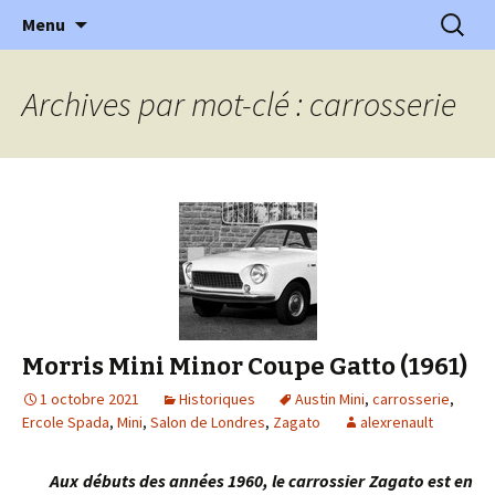
l'automobile ancienne : articles, historiques
Aller
Recherc
l'Automobile Ancienne
Menu
au
…
contenu
Archives par mot-clé : carrosserie
Morris Mini Minor Coupe Gatto (1961)
1 octobre 2021
Historiques
Austin Mini
,
carrosserie
,
Ercole Spada
,
Mini
,
Salon de Londres
,
Zagato
alexrenault
Aux débuts des années 1960, le carrossier Zagato est en