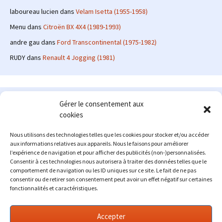
laboureau lucien
dans
Velam Isetta (1955-1958)
Menu
dans
Citroën BX 4X4 (1989-1993)
andre gau
dans
Ford Transcontinental (1975-1982)
RUDY
dans
Renault 4 Jogging (1981)
Le site en quelques mots
Gérer le consentement aux
cookies
Alexrenault
: passionné d'automobile ancienne depuis de
nombreuses années, j'ai commencé à partager ma passion sur
Nous utilisons des technologies telles que les cookies pour stocker et/ou accéder
internet à partir de 2009 au travers d'un blog qui a connu un relatif
aux informations relatives aux appareils. Nous le faisons pour améliorer
succès. Fin 2013, je décide de prendre mon autonomie et me lancer
l’expérience de navigation et pour afficher des publicités (non-)personnalisées.
avec mon propre site : l'Automobile Ancienne.
Consentir à ces technologies nous autorisera à traiter des données telles que le
comportement de navigation ou les ID uniques sur ce site. Le fait de ne pas
Me contacter : alex(at)lautomobileancienne.com
consentir ou de retirer son consentement peut avoir un effet négatif sur certaines
fonctionnalités et caractéristiques.
Accepter