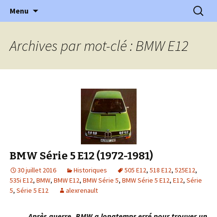
l'automobile ancienne : articles, historiques
Aller
Recherc
l'Automobile Ancienne
Menu
au
…
contenu
Archives par mot-clé : BMW E12
BMW Série 5 E12 (1972-1981)
30 juillet 2016
Historiques
505 E12
,
518 E12
,
525E12
,
535i E12
,
BMW
,
BMW E12
,
BMW Série 5
,
BMW Série 5 E12
,
E12
,
Série
5
,
Série 5 E12
alexrenault
Après guerre, BMW a longtemps erré pour trouver un