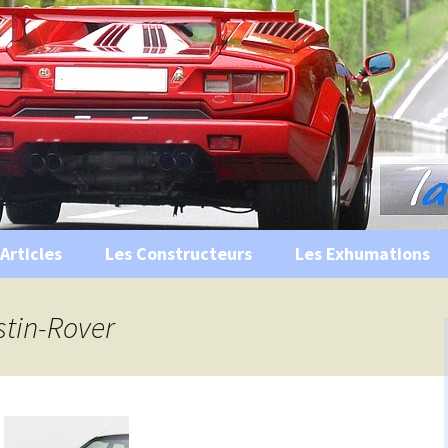
s, historiques …
ile Ancienne
Articles
Les Constructeurs
Les Exhumations
 curiosités
stin-Rover
 évènements
 musées