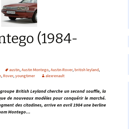
ntego (1984-
austin
,
Austin Montego
,
Austin-Rover
,
british leyland
,
e
,
Rover
,
youngtimer
alexrenault
e British Leyland cherche un second souffle, la
que de nouveaux modèles pour conquérir le marché.
segment des citadines, arrive en avril 1984 une berline
e nom Montego…