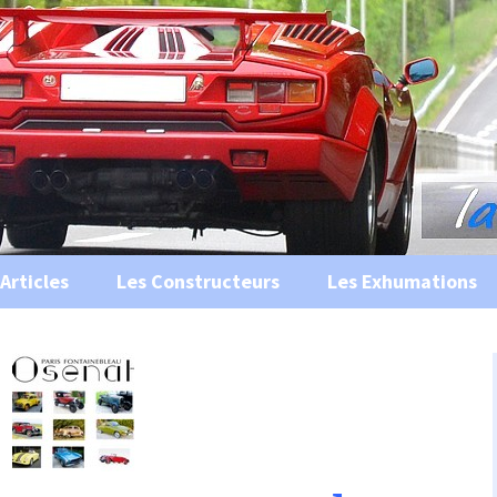
s, historiques …
ile Ancienne
Articles
Les Constructeurs
Les Exhumations
 curiosités
 évènements
 musées