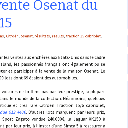
vente Osenat du
15
ons
,
Citroën
,
osenat
,
résultats
,
results
,
traction 15 cabriolet
,
les ventes aux enchères aux Etats-Unis dans le cadre
Island, les passionnés français ont également pu se
ter et participer à la vente de la maison Osenat. Le
99 lots dont 69 étaient des automobiles.
oitures ne brillent pas par leur prestige, la plupart
 dans le monde de la collection. Néanmoins, quelques
ique et très rare Citroën Traction 15/6 cabriolet,
due 612.440€
. D’autres lots marquent par leurs prix,
 Sport Zagato vendue 240.000€, la Jaguar XK150 à
t par leur prix, à l’instar d’une Simca 5 à restaurer à