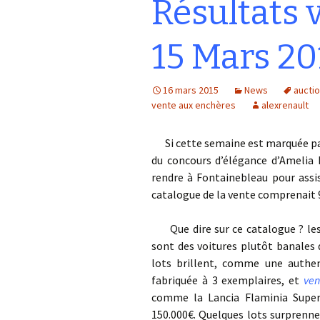
Résultats 
15 Mars 20
16 mars 2015
News
aucti
vente aux enchères
alexrenault
Si cette semaine est marquée par 
du concours d’élégance d’Amelia 
rendre à Fontainebleau pour assis
catalogue de la vente comprenait 
Que dire sur ce catalogue ? les v
sont des voitures plutôt banales
lots brillent, comme une authent
fabriquée à 3 exemplaires, et
ven
comme la Lancia Flaminia Super
150.000€. Quelques lots surprennen