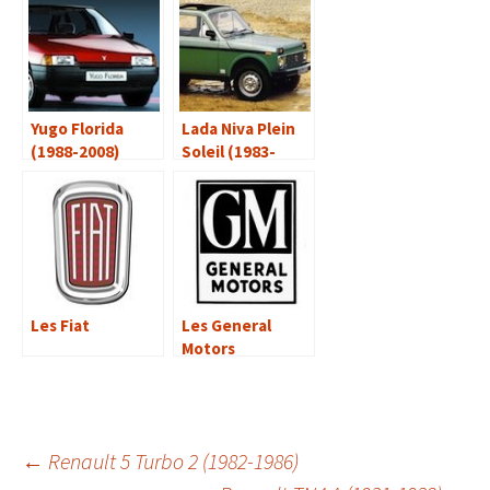
Yugo Florida
Lada Niva Plein
(1988-2008)
Soleil (1983-
1987)
Les Fiat
Les General
Motors
Navigation
←
Renault 5 Turbo 2 (1982-1986)