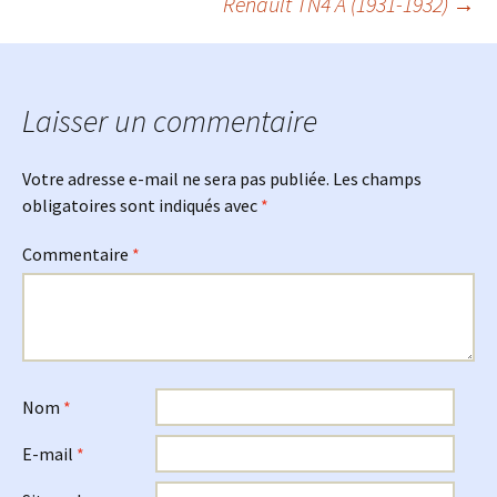
Renault TN4 A (1931-1932)
→
des
articles
Laisser un commentaire
Votre adresse e-mail ne sera pas publiée.
Les champs
obligatoires sont indiqués avec
*
Commentaire
*
Nom
*
E-mail
*