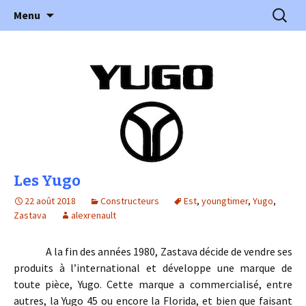
l'automobile ancienne : articles, historiques
Aller
Recherc
l'Automobile Ancienne
Menu
au
…
contenu
Les Yugo
22 août 2018
Constructeurs
Est
,
youngtimer
,
Yugo
,
Zastava
alexrenault
A la fin des années 1980, Zastava décide de vendre ses
produits à l’international et développe une marque de
toute pièce, Yugo. Cette marque a commercialisé, entre
autres, la Yugo 45 ou encore la Florida, et bien que faisant