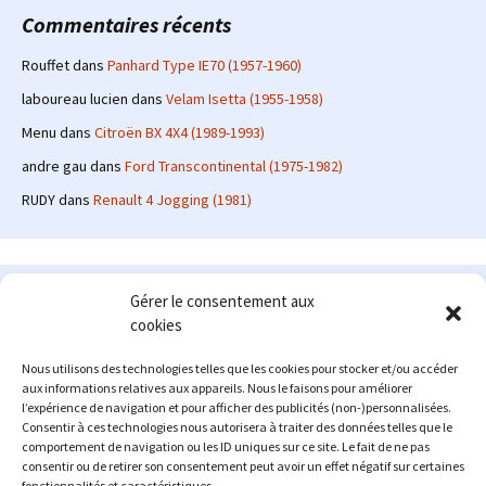
Commentaires récents
Rouffet
dans
Panhard Type IE70 (1957-1960)
laboureau lucien
dans
Velam Isetta (1955-1958)
Menu
dans
Citroën BX 4X4 (1989-1993)
andre gau
dans
Ford Transcontinental (1975-1982)
RUDY
dans
Renault 4 Jogging (1981)
Le site en quelques mots
Gérer le consentement aux
cookies
Alexrenault
: passionné d'automobile ancienne depuis de
nombreuses années, j'ai commencé à partager ma passion sur
Nous utilisons des technologies telles que les cookies pour stocker et/ou accéder
internet à partir de 2009 au travers d'un blog qui a connu un relatif
aux informations relatives aux appareils. Nous le faisons pour améliorer
succès. Fin 2013, je décide de prendre mon autonomie et me lancer
l’expérience de navigation et pour afficher des publicités (non-)personnalisées.
avec mon propre site : l'Automobile Ancienne.
Consentir à ces technologies nous autorisera à traiter des données telles que le
comportement de navigation ou les ID uniques sur ce site. Le fait de ne pas
Me contacter : alex(at)lautomobileancienne.com
consentir ou de retirer son consentement peut avoir un effet négatif sur certaines
fonctionnalités et caractéristiques.