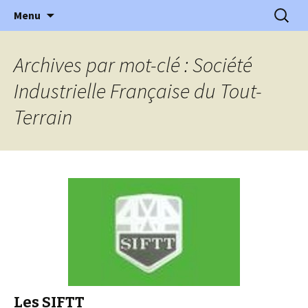
l'automobile ancienne : articles, historiques
Aller
Recherc
l'Automobile Ancienne
Menu
au
…
contenu
Archives par mot-clé : Société
Industrielle Française du Tout-
Terrain
Les SIFTT