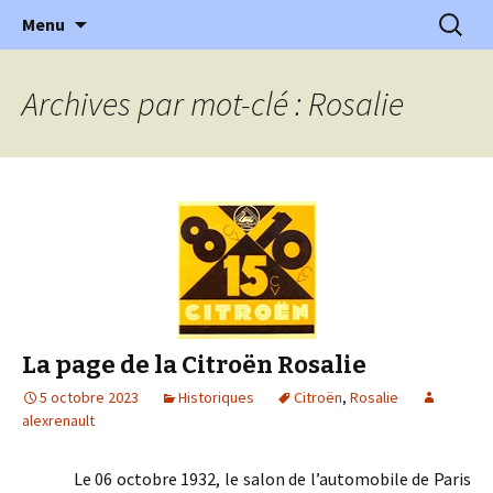
l'automobile ancienne : articles, historiques
Aller
Recherc
l'Automobile Ancienne
Menu
au
…
contenu
Archives par mot-clé : Rosalie
La page de la Citroën Rosalie
5 octobre 2023
Historiques
Citroën
,
Rosalie
alexrenault
Le 06 octobre 1932, le salon de l’automobile de Paris