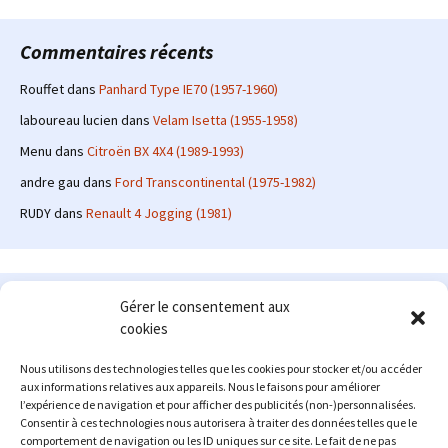
Commentaires récents
Rouffet
dans
Panhard Type IE70 (1957-1960)
laboureau lucien
dans
Velam Isetta (1955-1958)
Menu
dans
Citroën BX 4X4 (1989-1993)
andre gau
dans
Ford Transcontinental (1975-1982)
RUDY
dans
Renault 4 Jogging (1981)
Le site en quelques mots
Gérer le consentement aux
cookies
Alexrenault
: passionné d'automobile ancienne depuis de
nombreuses années, j'ai commencé à partager ma passion sur
Nous utilisons des technologies telles que les cookies pour stocker et/ou accéder
internet à partir de 2009 au travers d'un blog qui a connu un relatif
aux informations relatives aux appareils. Nous le faisons pour améliorer
succès. Fin 2013, je décide de prendre mon autonomie et me lancer
l’expérience de navigation et pour afficher des publicités (non-)personnalisées.
avec mon propre site : l'Automobile Ancienne.
Consentir à ces technologies nous autorisera à traiter des données telles que le
comportement de navigation ou les ID uniques sur ce site. Le fait de ne pas
Me contacter : alex(at)lautomobileancienne.com