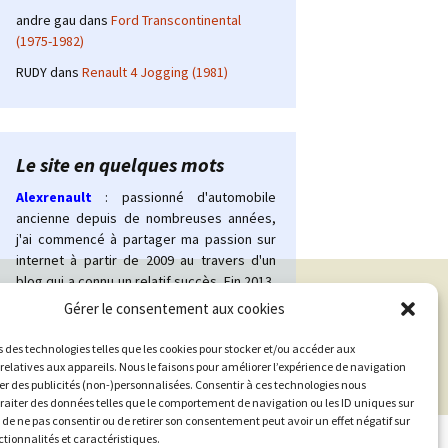
andre gau
dans
Ford Transcontinental
(1975-1982)
RUDY
dans
Renault 4 Jogging (1981)
Le site en quelques mots
Alexrenault
: passionné d'automobile
ancienne depuis de nombreuses années,
j'ai commencé à partager ma passion sur
internet à partir de 2009 au travers d'un
blog qui a connu un relatif succès. Fin 2013,
je décide de prendre mon autonomie et
Gérer le consentement aux cookies
me lancer avec mon propre site :
l'Automobile Ancienne.
s des technologies telles que les cookies pour stocker et/ou accéder aux
Me contacter :
relatives aux appareils. Nous le faisons pour améliorer l’expérience de navigation
her des publicités (non-)personnalisées. Consentir à ces technologies nous
alex(at)lautomobileancienne.com
traiter des données telles que le comportement de navigation ou les ID uniques sur
it de ne pas consentir ou de retirer son consentement peut avoir un effet négatif sur
ctionnalités et caractéristiques.