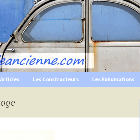
s, historiques …
ile Ancienne
Articles
Les Constructeurs
Les Exhumations
 curiosités
irage
 évènements
 musées