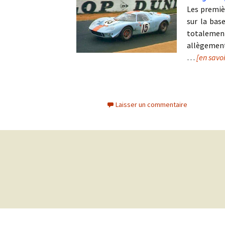
Les premiè
sur la bas
totalement
allègement
…
[en savo
Laisser un commentaire
Navigation
des