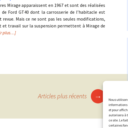
res Mirage apparaissent en 1967 et sont des réalisées
e de Ford GT40 dont la carrosserie de l’habitacle est
 revue. Mais ce ne sont pas les seules modifications,
 et travail sur la suspension permettent à Mirage de
ir plus…]
→
Articles plus récents
Nous utilison
informations 
et pour affic
autorisera à 
ce site. Le fa
certaines fon