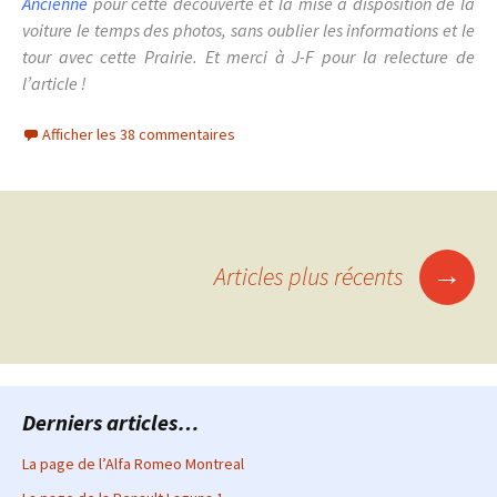
Ancienne
pour cette découverte et la mise à disposition de la
voiture le temps des photos, sans oublier les informations et le
tour avec cette Prairie. Et merci à J-F pour la relecture de
l’article !
Afficher les 38 commentaires
Navigation
→
Articles plus récents
des
articles
Derniers articles…
La page de l’Alfa Romeo Montreal