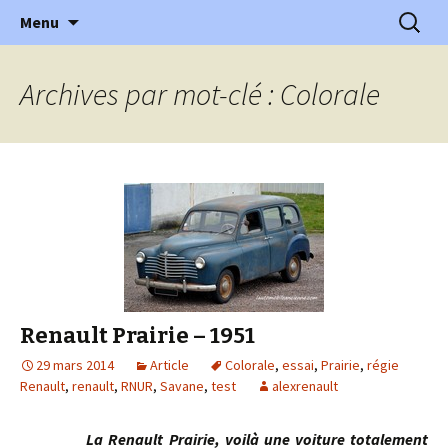
l'automobile ancienne : articles, historiques
Aller
Recherc
l'Automobile Ancienne
Menu
au
…
contenu
Archives par mot-clé : Colorale
Renault Prairie – 1951
29 mars 2014
Article
Colorale
,
essai
,
Prairie
,
régie
Renault
,
renault
,
RNUR
,
Savane
,
test
alexrenault
La Renault Prairie, voilà une voiture totalement