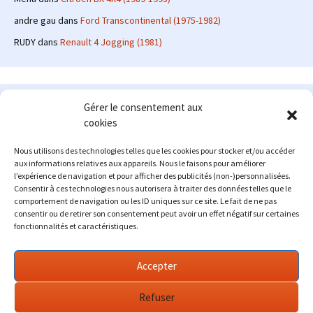
andre gau
dans
Ford Transcontinental (1975-1982)
RUDY
dans
Renault 4 Jogging (1981)
Le site en quelques mots
Gérer le consentement aux
cookies
Alexrenault
: passionné d'automobile ancienne depuis de
nombreuses années, j'ai commencé à partager ma passion sur
Nous utilisons des technologies telles que les cookies pour stocker et/ou accéder
internet à partir de 2009 au travers d'un blog qui a connu un relatif
aux informations relatives aux appareils. Nous le faisons pour améliorer
succès. Fin 2013, je décide de prendre mon autonomie et me lancer
l’expérience de navigation et pour afficher des publicités (non-)personnalisées.
avec mon propre site : l'Automobile Ancienne.
Consentir à ces technologies nous autorisera à traiter des données telles que le
comportement de navigation ou les ID uniques sur ce site. Le fait de ne pas
Me contacter : alex(at)lautomobileancienne.com
consentir ou de retirer son consentement peut avoir un effet négatif sur certaines
fonctionnalités et caractéristiques.
Accepter
Refuser