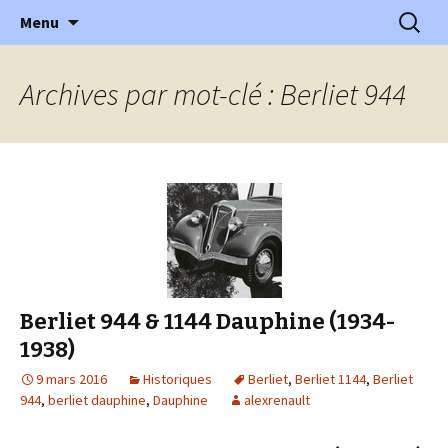
l'automobile ancienne : articles, historiques
Aller
Recherc
l'Automobile Ancienne
Menu
au
…
contenu
Archives par mot-clé : Berliet 944
Berliet 944 & 1144 Dauphine (1934-
1938)
9 mars 2016
Historiques
Berliet
,
Berliet 1144
,
Berliet
944
,
berliet dauphine
,
Dauphine
alexrenault