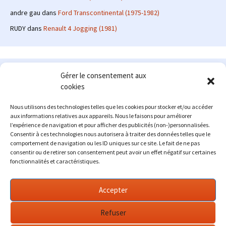
andre gau
dans
Ford Transcontinental (1975-1982)
RUDY
dans
Renault 4 Jogging (1981)
Le site en quelques mots
Gérer le consentement aux
cookies
Alexrenault
: passionné d'automobile ancienne depuis de
nombreuses années, j'ai commencé à partager ma passion sur
Nous utilisons des technologies telles que les cookies pour stocker et/ou accéder
internet à partir de 2009 au travers d'un blog qui a connu un relatif
aux informations relatives aux appareils. Nous le faisons pour améliorer
succès. Fin 2013, je décide de prendre mon autonomie et me lancer
l’expérience de navigation et pour afficher des publicités (non-)personnalisées.
avec mon propre site : l'Automobile Ancienne.
Consentir à ces technologies nous autorisera à traiter des données telles que le
comportement de navigation ou les ID uniques sur ce site. Le fait de ne pas
Me contacter : alex(at)lautomobileancienne.com
consentir ou de retirer son consentement peut avoir un effet négatif sur certaines
fonctionnalités et caractéristiques.
Accepter
Refuser