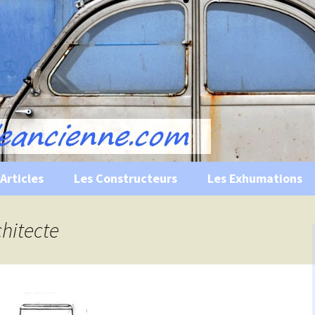
s, historiques …
ile Ancienne
Articles
Les Constructeurs
Les Exhumations
 curiosités
chitecte
 évènements
 musées