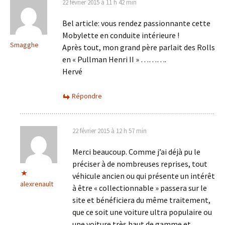
22 février 2015 à 11 h 42 min
Bel article: vous rendez passionnante cette
Mobylette en conduite intérieure !
Smagghe
Après tout, mon grand père parlait des Rolls
en « Pullman Henri II » ……….
Hervé
Répondre
22 février 2015 à 12 h 57 min
Merci beaucoup. Comme j’ai déjà pu le
préciser à de nombreuses reprises, tout
véhicule ancien ou qui présente un intérêt
alexrenault
à être « collectionnable » passera sur le
site et bénéficiera du même traitement,
que ce soit une voiture ultra populaire ou
une voiture très haut de gamme et