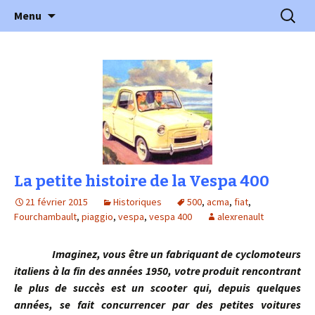
l'automobile ancienne : articles, historiques
Aller
Recherc
l'Automobile Ancienne
Menu
au
…
contenu
La petite histoire de la Vespa 400
21 février 2015
Historiques
500
,
acma
,
fiat
,
Fourchambault
,
piaggio
,
vespa
,
vespa 400
alexrenault
Imaginez, vous être un fabriquant de cyclomoteurs
italiens à la fin des années 1950, votre produit rencontrant
le plus de succès est un scooter qui, depuis quelques
années, se fait concurrencer par des petites voitures