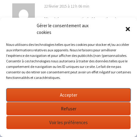
22 février 2015 à 12 h 06 min
Merci de ce souvenir, la Vespa devait pas
Gérer le consentement aux
être si courante en dehors des villes je
cookies
pense. Cette Vespa 400 devait donc être
alexrenault
l’une des premières
Nous utilisons des technologies telles que les cookies pour stocker et/ou accéder
aux informations relatives aux appareils. Nous le faisons pour améliorer
Répondre
l’expérience de navigation et pour afficher des publicités (non-)personnalisées.
Consentir à ces technologies nous autorisera à traiter des données telles que le
comportement de navigation ou les ID uniques sur ce site. Le fait de ne pas
consentir ou de retirer son consentement peut avoir un effet négatif sur certaines
fonctionnalités et caractéristiques.
Laisser un commentaire
Accepter
Refuser
Votre adresse e-mail ne sera pas publiée.
Les champs
obligatoires sont indiqués avec
*
Voir les préférences
Commentaire
*