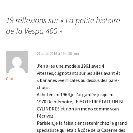
des
19 réflexions sur «
La petite histoire
articles
de la Vespa 400
»
21 août 2016 à 16 h 58 min
J’en ai eu une,modèle 1961,avec 4
vitesses,clignotants sur les ailes avant êt
Gibi
« bananes »verticales au dessus des pare-
chocs .
Achetée en 1964,je l’ai gardée jusqu’en
1970.De mémoire,LE MOTEUR ÉTAIT UN BI-
CYLINDRES et non un mono comme vous
l’écrivez.
Parisien,je la faisait entretenir chez le grand
spécialiste qui était à côté de la Caserne des