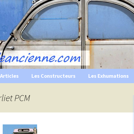
s, historiques …
ile Ancienne
Articles
Les Constructeurs
Les Exhumations
 curiosités
rliet PCM
 évènements
 musées