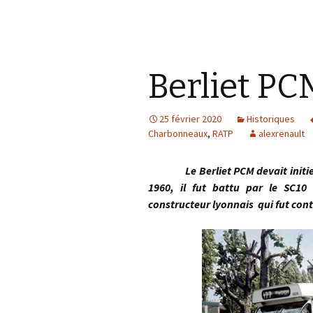
Berliet PC
25 février 2020
Historiques
Charbonneaux
,
RATP
alexrenault
Le Berliet PCM devait initier 
1960, il fut battu par le SC1
constructeur lyonnais qui fut cont