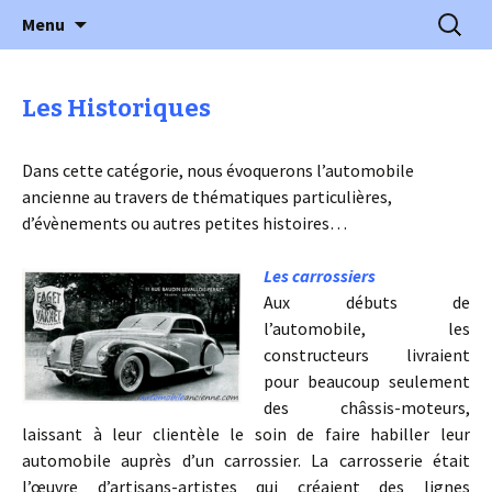
l'automobile ancienne : articles, historiques
Aller
Recherc
l'Automobile Ancienne
Menu
au
…
contenu
Les Historiques
Dans cette catégorie, nous évoquerons l’automobile
ancienne au travers de thématiques particulières,
d’évènements ou autres petites histoires…
Les carrossiers
Aux débuts de
l’automobile, les
constructeurs livraient
pour beaucoup seulement
des châssis-moteurs,
laissant à leur clientèle le soin de faire habiller leur
automobile auprès d’un carrossier. La carrosserie était
l’œuvre d’artisans-artistes qui créaient des lignes