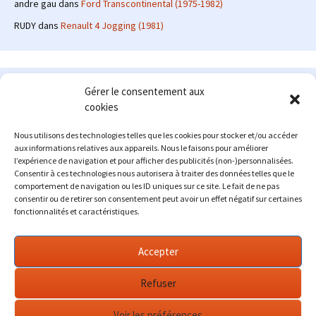
andre gau
dans
Ford Transcontinental (1975-1982)
RUDY
dans
Renault 4 Jogging (1981)
Le site en quelques mots
Gérer le consentement aux
cookies
Alexrenault
: passionné d'automobile ancienne depuis de
nombreuses années, j'ai commencé à partager ma passion sur
Nous utilisons des technologies telles que les cookies pour stocker et/ou accéder
internet à partir de 2009 au travers d'un blog qui a connu un relatif
aux informations relatives aux appareils. Nous le faisons pour améliorer
succès. Fin 2013, je décide de prendre mon autonomie et me lancer
l’expérience de navigation et pour afficher des publicités (non-)personnalisées.
avec mon propre site : l'Automobile Ancienne.
Consentir à ces technologies nous autorisera à traiter des données telles que le
comportement de navigation ou les ID uniques sur ce site. Le fait de ne pas
Me contacter : alex(at)lautomobileancienne.com
consentir ou de retirer son consentement peut avoir un effet négatif sur certaines
fonctionnalités et caractéristiques.
Accepter
Refuser
Voir les préférences