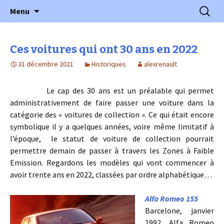
l'automobile ancienne : articles, historiques
Aller
Recherc
l'Automobile Ancienne
Menu
au
…
contenu
Ces voitures qui ont 30 ans en 2022
31 décembre 2021
Historiques
alexrenault
Le cap des 30 ans est un préalable qui permet
administrativement de faire passer une voiture dans la
catégorie des « voitures de collection ». Ce qui était encore
symbolique il y a quelques années, voire même limitatif à
l’époque, le statut de voiture de collection pourrait
permettre demain de passer à travers les Zones à Faible
Emission. Regardons les modèles qui vont commencer à
avoir trente ans en 2022, classées par ordre alphabétique…
Alfa Romeo 155
Barcelone, janvier
1992, Alfa Romeo