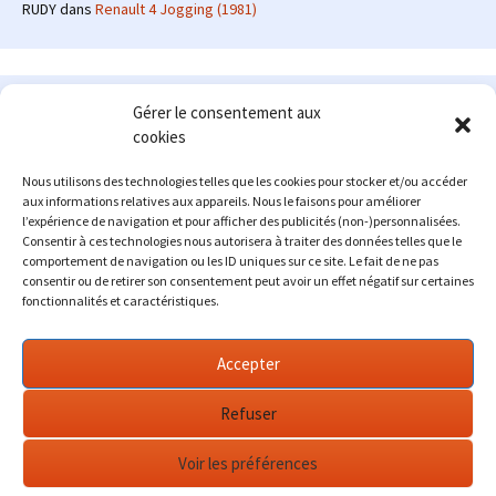
RUDY
dans
Renault 4 Jogging (1981)
Le site en quelques mots
Gérer le consentement aux
cookies
Alexrenault
: passionné d'automobile ancienne depuis de
nombreuses années, j'ai commencé à partager ma passion sur
Nous utilisons des technologies telles que les cookies pour stocker et/ou accéder
internet à partir de 2009 au travers d'un blog qui a connu un relatif
aux informations relatives aux appareils. Nous le faisons pour améliorer
succès. Fin 2013, je décide de prendre mon autonomie et me lancer
l’expérience de navigation et pour afficher des publicités (non-)personnalisées.
avec mon propre site : l'Automobile Ancienne.
Consentir à ces technologies nous autorisera à traiter des données telles que le
comportement de navigation ou les ID uniques sur ce site. Le fait de ne pas
Me contacter : alex(at)lautomobileancienne.com
consentir ou de retirer son consentement peut avoir un effet négatif sur certaines
fonctionnalités et caractéristiques.
Accepter
Refuser
Voir les préférences
Fièrement propulsé par WordPress