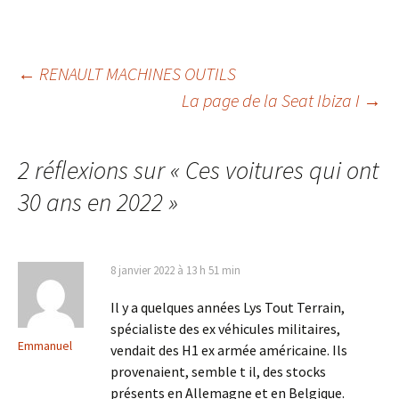
Navigation
←
RENAULT MACHINES OUTILS
La page de la Seat Ibiza I
→
des
2 réflexions sur «
Ces voitures qui ont
articles
30 ans en 2022
»
8 janvier 2022 à 13 h 51 min
Il y a quelques années Lys Tout Terrain,
spécialiste des ex véhicules militaires,
Emmanuel
vendait des H1 ex armée américaine. Ils
provenaient, semble t il, des stocks
présents en Allemagne et en Belgique.